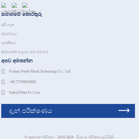
සමාගමේ තොරතුරු
අපි ගැන
ප්රවේශය
සහතිකය
කර්මාන්ත ශාලාව සහ සමාගම
අපව අමතන්න
Foshan Noble Metal Technology Co., Ltd.
+86 75766859685
Sales@nmt-Fs.com
දැන් පරීක්ෂණය
© ප්‍රකාශන හිමිකම - 2010-2024 : සියලුම හිමිකම් ඇවිරිණි.