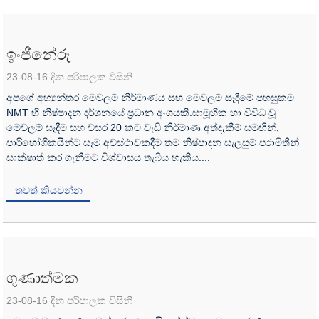
ඉංජීනේරු
23-08-16 දින පරිපාලක විසිනි
අපගේ අභ්‍යන්තර මෙවලම් නිර්මාණය සහ මෙවලම් සෑදීමේ පහසුකම
NMT හි නිෂ්පාදන දර්ශනයේ ප්‍රධාන අංගයකි.සාමූහික හා විවිධ වූ
මෙවලම් සෑදීම සහ වසර 20 කට වැඩි නිර්මාණ අත්දැකීම් සමඟින්,
පාරිභෝගිකයින්ට සෑම අවස්ථාවකදීම තම නිෂ්පාදන සැලසුම් පරාමිතීන්
සාක්ෂාත් කර ගැනීමට විශ්වාසය තැබිය හැකිය....
තවත් කියවන්න
ගුණාත්මක
23-08-16 දින පරිපාලක විසිනි