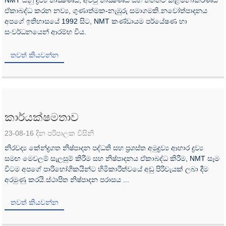
NMT යනු ද්‍රව්‍ය තාක්‍ෂණය, අච්චු තාක්‍ෂණය සහ තත්ත්ව කළමනාකරණය
ඒකාබද්ධ කරන නව්‍ය, ගුණාත්මක-නැඹුරු සමාගමකි.නවෝත්පාදනය
අපගේ ඉතිහාසයේ 1992 සිට, NMT කණ්ඩායම පර්යේෂණ හා
සංවර්ධනයෙන් ආරම්භ විය.
තවත් කියවන්න
කාර්යක්ෂමතාව
23-08-16 දින පරිපාලක විසිනි
නිරවද්‍ය කේන්ද්‍රගත නිෂ්පාදන පද්ධති සහ ප්‍රශස්ත අමුද්‍රව්‍ය ආහාර ද්‍රව්‍ය
සමඟ මෙවලම් සැලසුම් කිරීම සහ නිෂ්පාදනය ඒකාබද්ධ කිරීම, NMT සෑම
විටම අපගේ පාරිභෝගිකයින්ට හිමිකාරිත්වයේ අඩු පිරිවැයක් ලබා දීම
අරමුණු කරයි.ස්ථාපිත නිෂ්පාදන පරාසය ...
තවත් කියවන්න