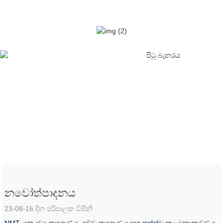
ප්රවේශය
ගෙදර
ප්රවේශය
නවෝත්පාදනය
23-08-16 දින පරිපාලක විසිනි