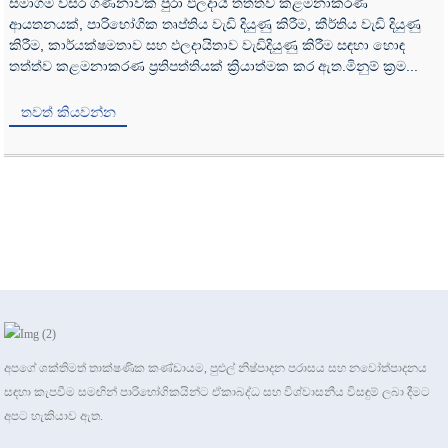
සමාගම වසර ගණනාවක් පුරා ඵලදායි තත්ත්ව කළමනාකරණ
ආයතනයක්, පාරිභෝගික තෘප්තිය වැඩි දියුණු කිරීම, කීර්තිය වැඩි දියුණු
කිරීම, කාර්යක්ෂමතාව සහ ඵලදායිතාව වැඩිදියුණු කිරීම සඳහා හොඳ
තත්ත්ව කළමනාකරණ ප්‍රතිපත්තියක් ක්‍රියාත්මක කර ඇත.මිනුම් ක්‍රම...
තවත් කියවන්න
අපගේ ශක්තිමත් තාක්ෂණික කණ්ඩායම, පුළුල් නිෂ්පාදන පරාසය සහ නවෝත්පාදනය
සඳහා කැපවීම සමඟින් පාරිභෝගිකයින්ට ඒකාබද්ධ සහ විශ්වාසනීය විසඳුම් ලබා දීමට
අපට හැකියාව ඇත.